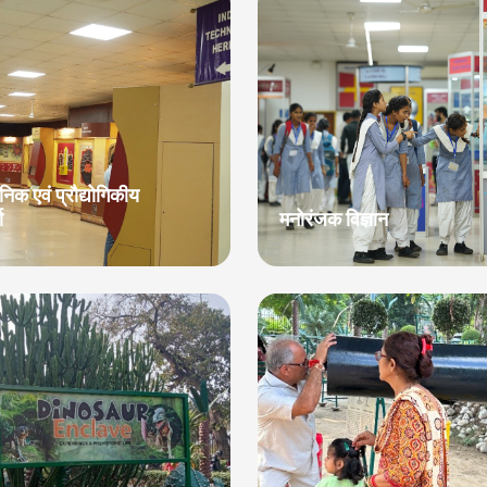
ानिक एवं प्रौद्योगिकीय
ा
मनोरंजक विज्ञान