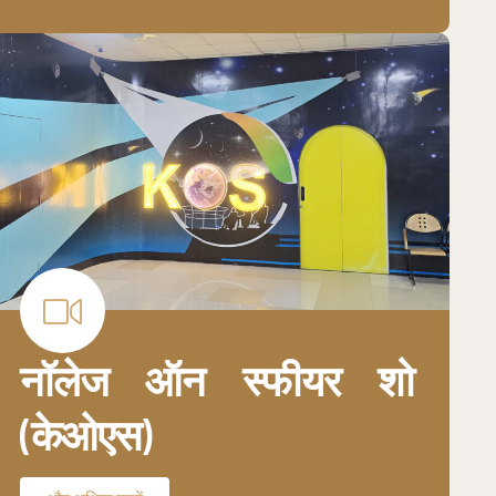
नॉलेज ऑन स्फीयर शो
(केओएस)