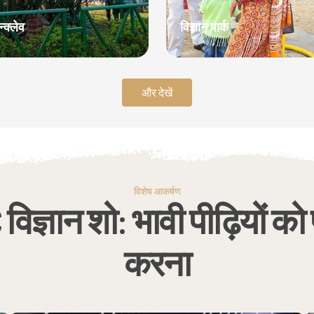
्क्लेव
विज्ञान पार्क
और देखें
विशेष आकर्षण
िज्ञान शो: भावी पीढ़ियों को 
करना