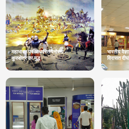
महाभारत पर आधारित पैनोरमा -
भारतीय वैज्ञ
कुरुक्षेत्र का युद्ध
विरासत दीर्घ