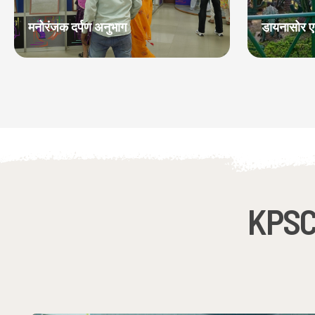
मनोरंजक दर्पण अनुभाग
डायनासोर एन
KPSC व