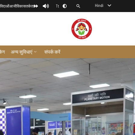
Hindi
िविदाओं
आजीविका
सतर्कता
Tt
िंग
अन्य सुविधाएं
संपर्क करें