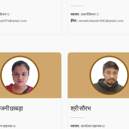
ियन ‘C’
पदनाम :
तकनीशियन ‘C’
ingh074@gmail.com
ईमेल :
rameshchander1982@gmail.com
रजनी छाबड़ा
श्री सौरभ
लय सहायक III
पदनाम :
कार्यालय सहायक III