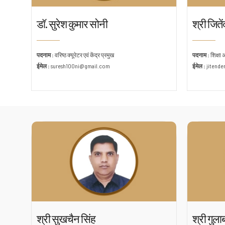
डॉ. सुरेश कुमार सोनी
श्री जितें
पदनाम :
वरिष्ठ क्यूरेटर एवं केंद्र प्रमुख
पदनाम :
शिक्षा
ईमेल :
suresh100ni@gmail.com
ईमेल :
jitend
श्री सुखचैन सिंह
श्री गुला