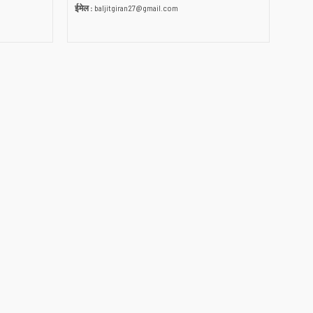
ईमेल :
baljitgiran27@gmail.com