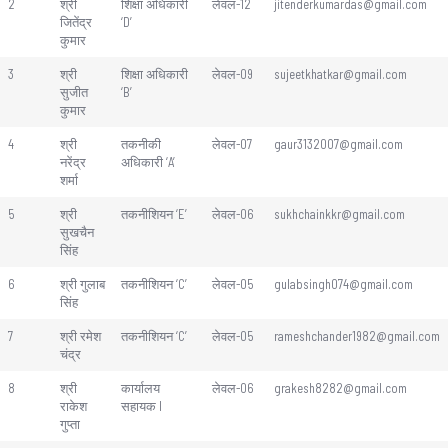
2
श्री
शिक्षा अधिकारी
लेवल-12
jitenderkumardas@gmail.com
जितेंद्र
‘D’
कुमार
3
श्री
शिक्षा अधिकारी
लेवल-09
sujeetkhatkar@gmail.com
सुजीत
‘B’
कुमार
4
श्री
तकनीकी
लेवल-07
gaur3132007@gmail.com
नरेंद्र
अधिकारी ‘A’
शर्मा
5
श्री
तकनीशियन ‘E’
लेवल-06
sukhchainkkr@gmail.com
सुखचैन
सिंह
6
श्री गुलाब
तकनीशियन ‘C’
लेवल-05
gulabsingh074@gmail.com
सिंह
7
श्री रमेश
तकनीशियन ‘C’
लेवल-05
rameshchander1982@gmail.com
चंद्र
8
श्री
कार्यालय
लेवल-06
grakesh8282@gmail.com
राकेश
सहायक I
गुप्ता