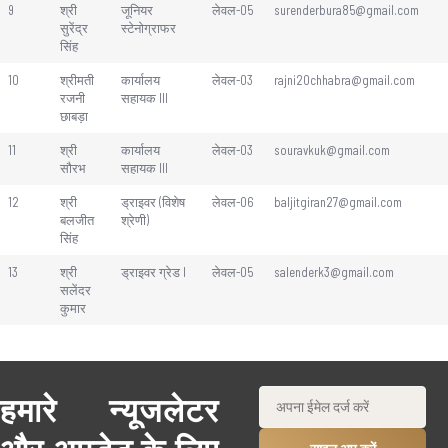
9
श्री
जूनियर
लेवल-05
surenderbura85@gmail.com
सुरेंद्र
स्टेनोग्राफर
सिंह
10
श्रीमती
कार्यालय
लेवल-03
rajni20chhabra@gmail.com
रजनी
सहायक III
छाबड़ा
11
श्री
कार्यालय
लेवल-03
souravkuk@gmail.com
सौरभ
सहायक III
12
श्री
ड्राइवर (विशेष
लेवल-06
baljitgiran27@gmail.com
बलजीत
श्रेणी)
सिंह
13
श्री
ड्राइवर ग्रेड I
लेवल-05
salenderk3@gmail.com
सलेंदर
कुमार
हमारे न्यूजलेटर