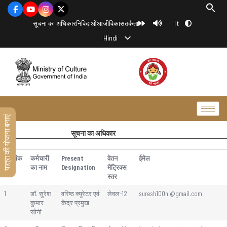
Tt
सूचना का अधिकार
निविदाओं
आजीविका
सतर्कता
Hindi
यात्रा की योजना बनाएं
सूचना का अधिकार
क्रमांक
कर्मचारी
Present
वेतन
ईमेल
का नाम
Designation
मैट्रिक्स
स्तर
1
डॉ. सुरेश
वरिष्ठ क्यूरेटर एवं
लेवल-12
suresh100ni@gmail.com
कुमार
केंद्र प्रमुख
सोनी